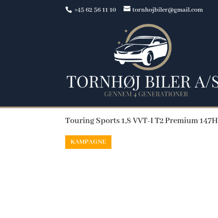
+45 62 56 11 10
tornhojbiler@gmail.com
<
Tilbage til søgeresultat
Toyota Avensis
Touring Sports 1,8 VVT-I T2 Premium 147H
KAMPAGNE