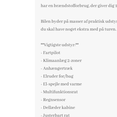
har en brændstofforbrug, der giver dig 
Bilen byder på masser af praktisk udstyr
du skal have noget ekstra med på turen.
**Vigtigste udstyr:**
- Fartpilot
- Klimaanlæg 2-zoner
- Anhængertræk
- Elruder for/bag
- El-spejle med varme
- Multifunktionsrat
- Regnsensor
- Dellæder kabine
- Justerbart rat