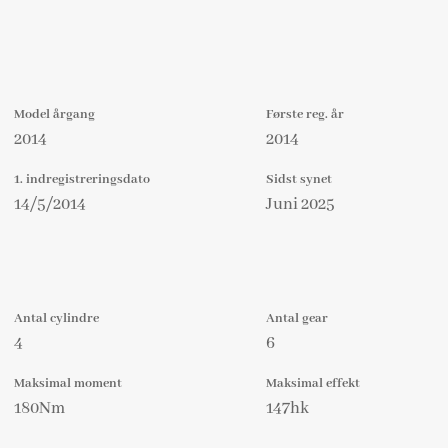
Model årgang
Første reg. år
2014
2014
1. indregistreringsdato
Sidst synet
14/5/2014
Juni 2025
Antal cylindre
Antal gear
4
6
Maksimal moment
Maksimal effekt
180Nm
147hk