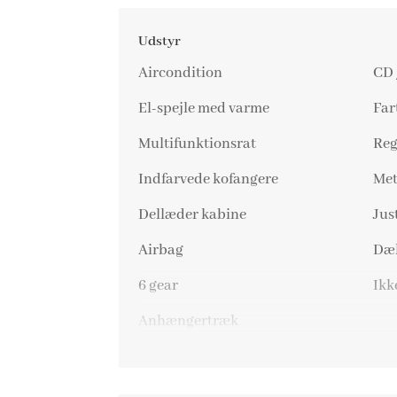
Udstyr
Aircondition
CD 
El-spejle med varme
Far
Multifunktionsrat
Reg
Indfarvede kofangere
Met
Dellæder kabine
Jus
Airbag
Dæk
6 gear
Ikk
Anhængertræk