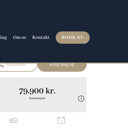
ing
Om os
Kontakt
BOOK NU
62561110
Ring mig op
79.900 kr.
Kontantpris