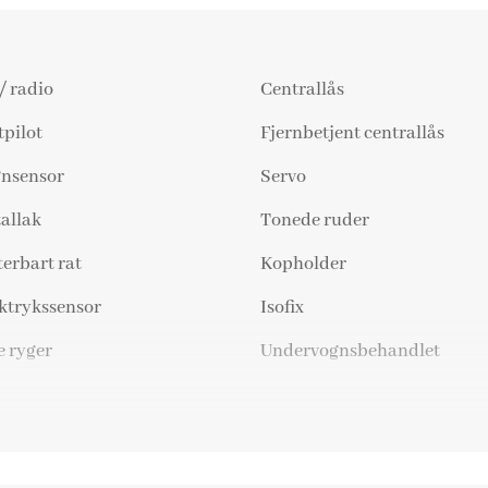
/ radio
Centrallås
tpilot
Fjernbetjent centrallås
nsensor
Servo
allak
Tonede ruder
terbart rat
Kopholder
trykssensor
Isofix
e ryger
Undervognsbehandlet