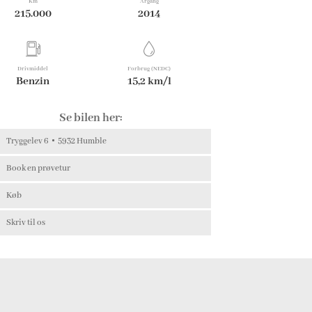
Km
Årgang
215.000
2014
Drivmiddel
Forbrug (NEDC)
Benzin
15,2 km/l
Se bilen her:
Tryggelev 6
5932 Humble
Book en prøvetur
Køb
Skriv til os