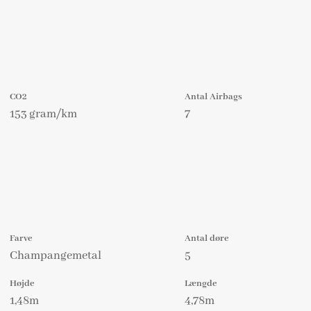
CO2
Antal Airbags
153 gram/km
7
Farve
Antal døre
Champangemetal
5
Højde
Længde
1,48m
4,78m