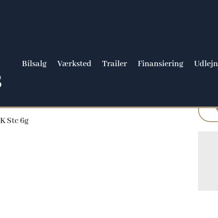
Bilsalg
Værksted
Trailer
Finansiering
Udlejn
K Stc 6g