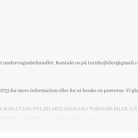
amt undervognsbehandlet. Kontakt os på tornhojbiler@gmail.co
33 for mere information eller for at booke en prøvetur. Vi glæd
KAN FÅ DIN NYE BIL MED HJEM FRA TORNHØJ BILER A/S...
G, 21610733.......-forbehold for taste fejl.